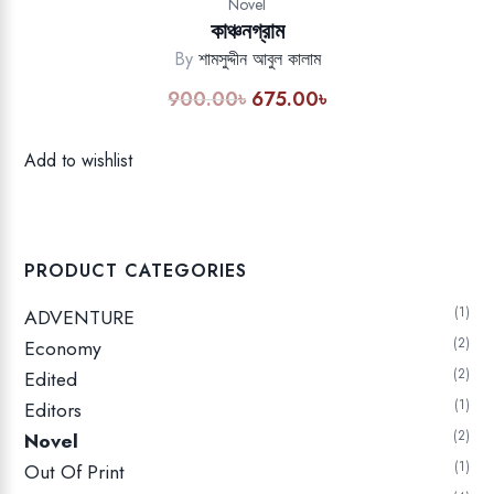
Novel
কাঞ্চনগ্রাম
By
শামসুদ্দীন আবুল কালাম
900.00
৳
675.00
৳
Original
Current
price
price
was:
is:
Add to wishlist
900.00৳.
675.00৳.
PRODUCT CATEGORIES
1
ADVENTURE
2
Economy
2
Edited
1
Editors
2
Novel
1
Out Of Print