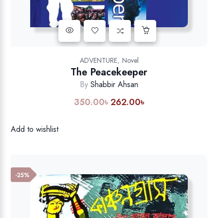
Add to wishlist
,
ADVENTURE
Novel
The Peacekeeper
By
Shabbir Ahsan
350.00
৳
262.00
৳
Original
Current
price
price
was:
is:
Add to wishlist
350.00৳.
262.00৳.
-25%