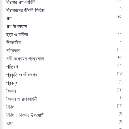
23
কিশোর গল্প-কাহিনী
8
কিশোরদের জীবনী-সিরিজ
19
গল্প
3
গল্প-উপন্যাস
22
ছড়া ও কবিতা
2
দ্বিভাষিক
11
নাট্যকলা
16
নারী-অধ্যয়ন গ্রন্থমালা
14
পরিবেশ
10
প্রকৃতি ও জীবজগৎ
1
প্রবন্ধ
18
বিজ্ঞান
3
বিজ্ঞান ও কল্পকাহিনী
17
বিবিধ
5
বিবিধ : কিশোর উপযোগী
5
ভাষা