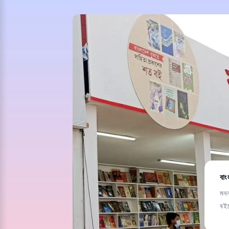
বাং
মন
বই