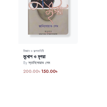
বিজ্ঞান ও কল্পকাহিনী
মুখোশ ও মৃগয়া
By
স্তানিসোয়াভ লেম
200.00
৳
150.00
৳