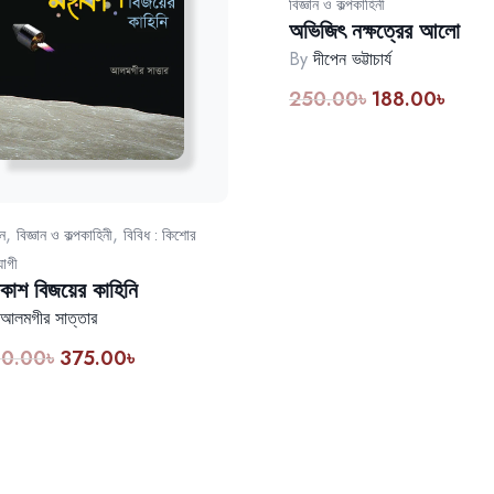
বিজ্ঞান ও কল্পকাহিনী
অভিজিৎ নক্ষত্রের আলো
By
দীপেন ভট্টাচার্য
250.00
৳
188.00
৳
,
,
ান
বিজ্ঞান ও কল্পকাহিনী
বিবিধ : কিশোর
োগী
কাশ বিজয়ের কাহিনি
আলমগীর সাত্তার
0.00
৳
375.00
৳