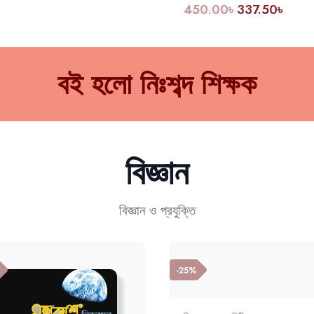
450.00
৳
337.50
৳
বই হলো নিঃশব্দ শিক্ষক
বিজ্ঞান
বিজ্ঞান ও প্রযুক্তি
-25%