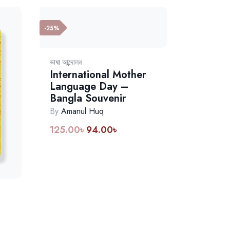
-25%
ভাষা আন্দোলন
International Mother
Language Day –
Bangla Souvenir
By
Amanul Huq
125.00
৳
94.00
৳