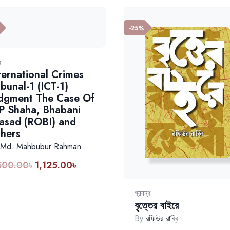
-25%
ধ
ternational Crimes
ibunal-1 (ICT-1)
dgment The Case Of
P Shaha, Bhabani
asad (ROBI) and
hers
Md. Mahbubur Rahman
500.00
৳
1,125.00
৳
প্রবন্ধ
বৃত্তের বাইরে
By
রফিউর রাব্বি