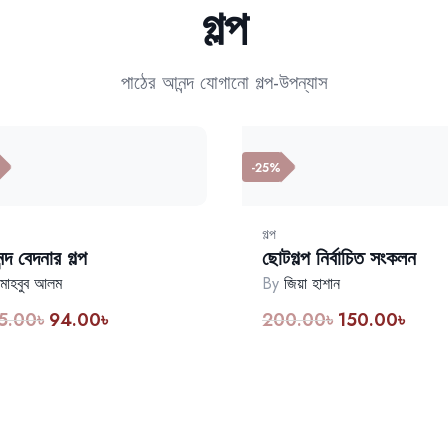
গল্প
পাঠের আনন্দ যোগানো গল্প-উপন্যাস
-25%
গল্প
্দ বেদনার গল্প
ছোটগল্প নির্বাচিত সংকলন
মাহবুব আলম
By
জিয়া হাশান
5.00
৳
94.00
৳
200.00
৳
150.00
৳