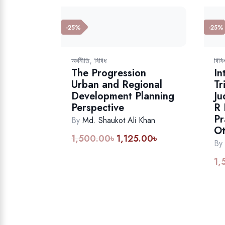
-25%
-25%
,
অর্থনীতি
বিবিধ
বিবি
The Progression
In
Urban and Regional
Tr
Development Planning
Ju
Perspective
R 
Pr
By
Md. Shaukot Ali Khan
Ot
1,500.00
৳
1,125.00
৳
By
1,