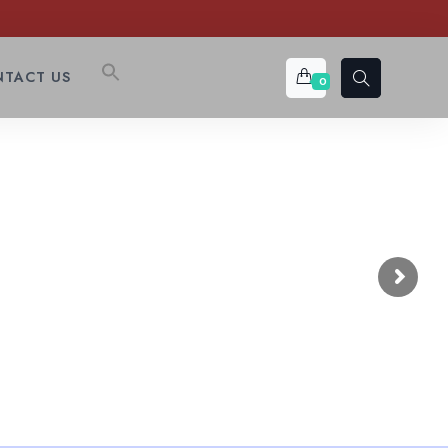
TACT US
0