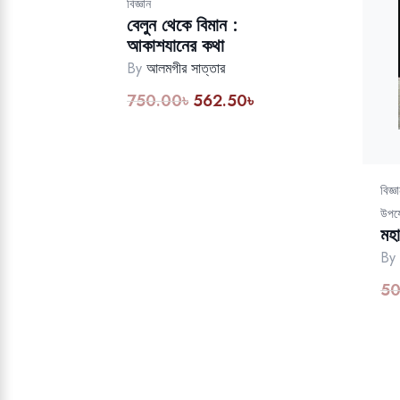
বিজ্ঞান
বেলুন থেকে বিমান :
আকাশযানের কথা
By
আলমগীর সাত্তার
750.00
৳
562.50
৳
বিজ্ঞ
উপয
মহা
By
50