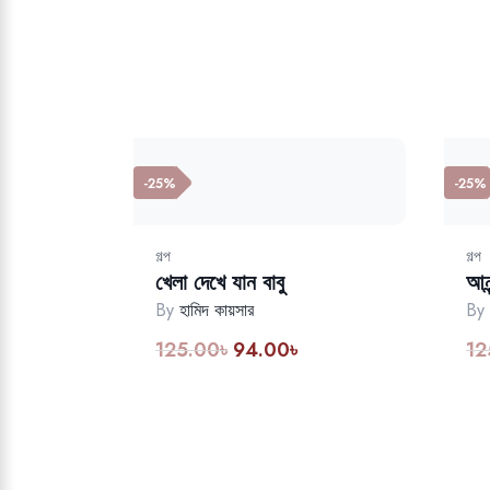
-25%
-25%
গল্প
গল্প
খেলা দেখে যান বাবু
আনন
By
হামিদ কায়সার
By
125.00
৳
94.00
৳
12