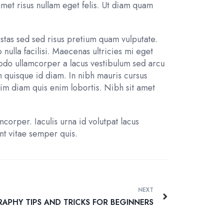
amet risus nullam eget felis. Ut diam quam
stas sed sed risus pretium quam vulputate.
nulla facilisi. Maecenas ultricies mi eget
odo ullamcorper a lacus vestibulum sed arcu
m quisque id diam. In nibh mauris cursus
ssim diam quis enim lobortis. Nibh sit amet
mcorper. Iaculis urna id volutpat lacus
nt vitae semper quis.
NEXT
PHY TIPS AND TRICKS FOR BEGINNERS