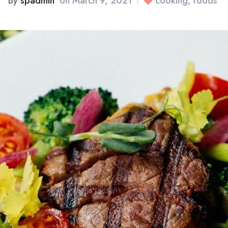
By
spadmin
on
March 9, 2021
cooking
,
foods
|