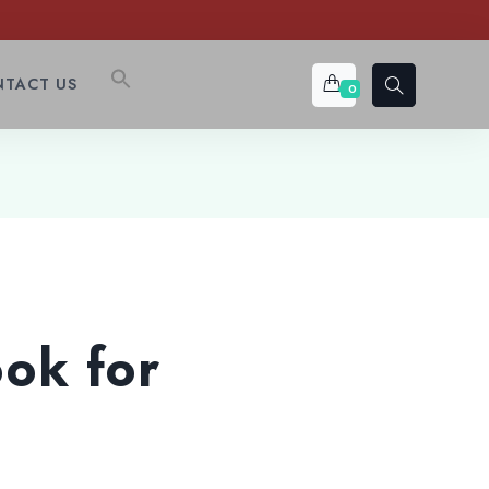
TACT US
0
ok for