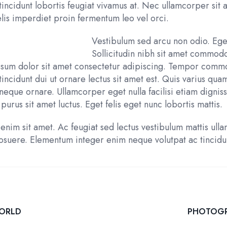
tincidunt lobortis feugiat vivamus at. Nec ullamcorper sit 
elis imperdiet proin fermentum leo vel orci.
Vestibulum sed arcu non odio. Ege
Sollicitudin nibh sit amet commodo 
 ipsum dolor sit amet consectetur adipiscing. Tempor comm
incidunt dui ut ornare lectus sit amet est. Quis varius qua
es neque ornare. Ullamcorper eget nulla facilisi etiam digni
purus sit amet luctus. Eget felis eget nunc lobortis mattis.
enim sit amet. Ac feugiat sed lectus vestibulum mattis ulla
posuere. Elementum integer enim neque volutpat ac tincidu
WORLD
PHOTOGRA