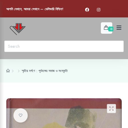
আপনি যেখানে, আমরা সেখানে — ডেলিভারি নিশ্চিত!
0
স্মৃতির দর্পণে : পূর্ববঙ্গের সমাজ ও সংস্কৃতি