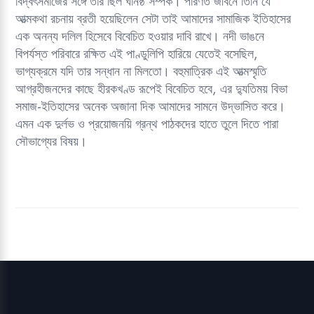
বিদ্বৎসমাজের সঙ্গে তাঁর ছিল ঘনিষ্ঠ সম্পর্ক। পরিণত জীবনে তিনি যে
আত্মকথা রচনায় ব্রতী হয়েছিলেন সেটা তাই আমাদের সামাজিক ইতিহাসের
এক অনন্য দলিল হিসেবে বিবেচিত হওয়ার দাবি রাখে। নদী ভাঙনে
বিপর্যস্ত পরিবারে রক্ষিত এই পাণ্ডুলিপি হারিয়ে যেতেই বসেছিল,
ভাগ্যক্রমে যদি তার সন্ধান না মিলতো। বহুমাত্রিক এই আত্মস্মৃতি
আগ্রহীজনদের কাছে হীরকখণ্ড রূপেই বিবেচিত হবে, এর দ্যুতিময় বিভা
সমাজ-ইতিহাসের অনেক অজানা দিক আমাদের সামনে উদ্ভাসিত করে।
এমন এক দুর্লভ ও প্রয়োজনয়ি গ্রন্থ পাঠকদের হাতে তুলে দিতে পারা
সৌভাগ্যের বিষয়।