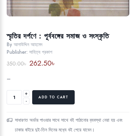
স্মৃতির দর্পণে : পূর্ববঙ্গের সমাজ ও সংস্কৃতি
By
আলাউদ্দিন আহমেদ
Publisher:
সাহিত্য প্রকাশ
Original
Current
262.50
৳
350.00
৳
price
price
was:
is:
–
350.00৳.
262.50৳.
+
স্মৃতির
ADD TO CART
-
দর্পণে
:
পূর্ববঙ্গের
সাধারণত অর্ডার পাওয়ার সাথে সাথে বই পাঠানোর ব‍্যবস্থা নেয়া হয় এবং
সমাজ
ঢাকার বাইরে দুই-তিন দিনের মধ‍্যে বই পেয়ে যাবেন।
ও