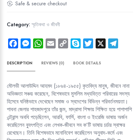
সংস্কৃতি
Safe & secure checkout
quantity
Category:
স্মৃতিকথা ও জীবনী
Fa
M
W
E
C
Sk
T
X
Te
ce
es
ha
m
o
yp
wi
le
b
se
ts
ail
py
e
tt
gr
DESCRIPTION
REVIEWS (0)
BOOK DETAILS
o
n
A
Li
er
a
ok
g
p
nk
m
মৌলভী আলাউদ্দিন আহমদ (১৮৬৪-১৯৫৫) কৃতবিদ্য মানুষ, জীবনে নানা
er
p
অভিজ্ঞতা সঞ্চয় করেছেন, বিশেষভাবে মুসলিম মধ্যবিত্ত পরিবারের সদস্য
হিসেবে ঘনিষ্ঠভাবে দেখেছেন সমাজ ও স্বদেশের বিভিন্ন পরিবর্তনময়তা।
পাবনা জেলার শাহজাদপুরে তাঁর জন্ম, মাদ্রাসা শিক্ষায় শিক্ষিত হয়ে পাশাপাশি
এন্ট্রান্স অবধি পড়েছিলেন, আরবি, ফার্সি, বাংলা ও ইংরেজি ভাষায় অর্জন
করেছিলেন ব্যুৎপত্তি এবং লেখক-জীবনে সব ক’টি ভাষায় চর্চার স্বাক্ষর
রেখেছেন। তিনি বিশেষভাবে মনোনিবেশ করেছিলেন অনুবাদ-কর্মে এবং