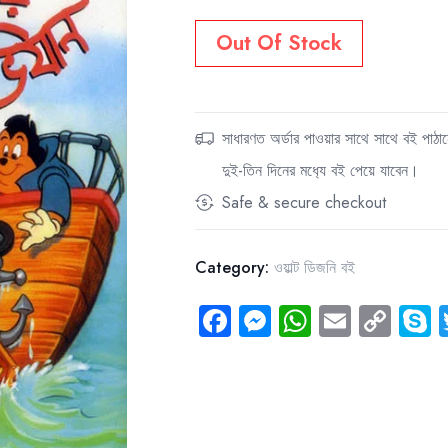
75.00৳.
56.00৳.
Out Of Stock
সাধারণত অর্ডার পাওয়ার সাথে সাথে বই পাঠান
দুই-তিন দিনের মধ‍্যে বই পেয়ে যাবেন।
Safe & secure checkout
Category:
ওয়াল্ট ডিজনি বই
Fa
M
W
E
C
S
ce
es
ha
m
o
y
b
se
ts
ail
py
e
o
n
A
Li