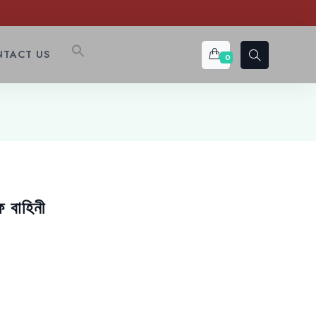
TACT US
0
 বাহিনী