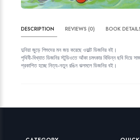
DESCRIPTION
REVIEWS (0)
BOOK DETAIL
দুনিয়া জুড়ে শিশুদের মন জয় করেছে ওয়াল্ট ডিজনির বই।
পৃথিবী-বিখ্যাত ডিজনির স্টুডিওতে আঁকা চমৎকার বিভিন্ন ছবি দিয়ে
প্রকাশিত হচ্ছে নিত্য-নতুন রঙিন ঝলমলে ডিজনির বই।
CATEGORY
QUICK