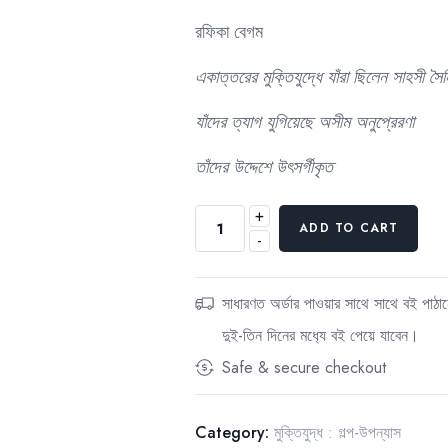
80.00৳.
60.00৳
রফিকা বেগম
একাত্তরের মুক্তিযুদ্ধে যাঁরা ছিলেন সাহসী সৈ
যাঁদের ত্যাগ যুগিয়েছে অসীম অনুপ্রেরণা
তাঁদের উদ্দেশে উৎসর্গীকৃত
+
সেইদিন
ADD TO CART
-
এই
দিন
quantity
সাধারণত অর্ডার পাওয়ার সাথে সাথে বই পাঠান
দুই-তিন দিনের মধ‍্যে বই পেয়ে যাবেন।
Safe & secure checkout
Category:
মুক্তিযুদ্ধ : গল্প-উপন্যাস