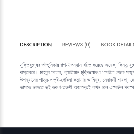
DESCRIPTION
REVIEWS (0)
BOOK DETAIL
মুক্তিযুদ্ধের পটভূমিকায় গল্প-উপন্যাস রচিত হয়েছে অনেক, কিন্তু যু
বাস্তবতা। মাহবুব আলম, খ্যাতিমান মুক্তিযোদ্ধা ‘গেরিলা থেকে সম্মু
উপন্যাসের পাত্র-পাত্রী-গেরিলা কমান্ডার আমিনুর, সেবাকর্মী শায়ল
ভাসতে ভাসতে দুই তরুণ-তরুণী অজান্তেই কখন চলে এসেছিল পরস্পরে