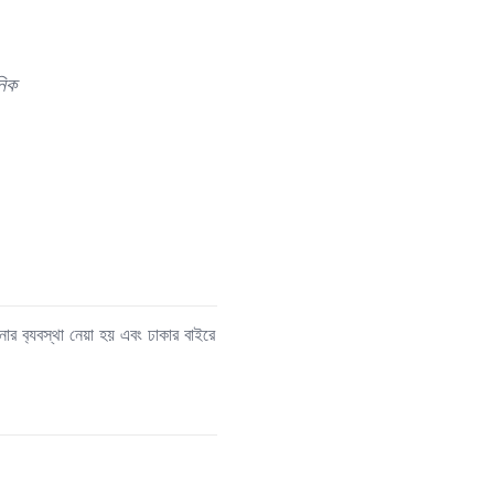
.
নিক
োর ব‍্যবস্থা নেয়া হয় এবং ঢাকার বাইরে