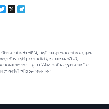
k
T
X
Te
p
wi
le
tt
gr
er
a
m
য়া জীবন আমরা বিশেষ পাই নি, কিছুটা যেন দূর থেকে দেখা হয়েছে যুদ্ধ-
কেছেন জীবনের ছবি। বাংলা কথাসাহিত্যে ব্যতিক্রমধর্মী এই
ের অনেক চেনা আপনজন। যুদ্ধের নির্মমতা ও জীবন-মৃত্যুর অমোষ টানে
ণ প্রেমকাহিনী শুনিয়েছেন মাহবুব আলম।