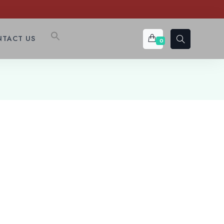
TACT US
0