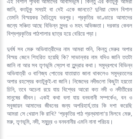
এই বিশাল পৃথিবী আমাদের আবাসভূমি। কিন্তু এর কতটুকু আমরা
er
p
জানি, কতটুকু সময়ই বা দেই একে জানতে? দুনিয়া যেমন বিশাল
তেমনি বিস্ময়কর বৈচিত্র্যে ভরপুর। প্রকৃতির ভাণ্ডারে আমাদের
জন্যে সঞ্চিত আছে বিভিন্ন সুন্দর ও মহৎ অভিজ্ঞতা। দরকার কেবল
বিশ্বপ্রকৃতির পাঠশালার ছাত্র হয়ে বেরিয়ে পড়া।
দুর্ধর্ষ সব মেরু অভিযাত্রীদের নাম আমরা শুনি, কিন্তু মেরুর অপার
বিস্ময় জেনে শিহরিত হয়েছি কি? সাভান্নার নাম যদিও জানি ততটা
জানি না আর সব তৃণভূমি স্তেপ বা তুন্দ্রার কথা। সমুদ্রপথে বিভিন্ন
অভিযাত্রী ও বাণিজ্য পোতের যাতায়াত জানা থাকলেও সমুদ্রতলের
অপার রহস্যের কতটুকুই-বা জানি। নিজেদের নদীগুলো কিছুটা হয়তো
চিনি, তবে অচেনা রয়ে যায় বিশ্বের আরো কত নদী ও নদীতীরের
মানুষের জীবন। একই কথা বলা যায় বনবনানী সম্পর্কেও, বন ও
সবুজায়ন আমাদের জীবনের জন্য অপরিহার্য,তার কি দশা করেছি
‘
’
আমরা সে খেয়াল কি রাখি?
প্রকৃতির পাঠ গ্রন্থমালা
য় মিলবে মেরু,
মরু, তৃণভূমি, নদী, সমুদ্র্র ও বনবনানীর এমনি নানা পরিচয়।