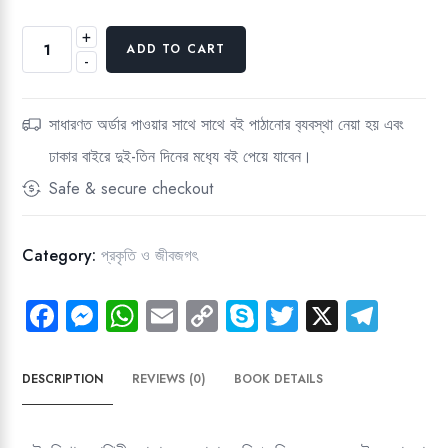
150.00৳.
112.00৳.
+
সমুদ্র
ADD TO CART
-
(প্রকৃতির
পাঠ
গ্রন্থমালা)
সাধারণত অর্ডার পাওয়ার সাথে সাথে বই পাঠানোর ব‍্যবস্থা নেয়া হয় এবং
quantity
ঢাকার বাইরে দুই-তিন দিনের মধ‍্যে বই পেয়ে যাবেন।
Safe & secure checkout
Category:
প্রকৃতি ও জীবজগৎ
Fa
M
W
E
C
Sk
T
X
Te
ce
es
ha
m
o
yp
wi
le
b
se
ts
ail
py
e
tt
gr
DESCRIPTION
REVIEWS (0)
BOOK DETAILS
o
n
A
Li
er
a
ok
g
p
nk
m