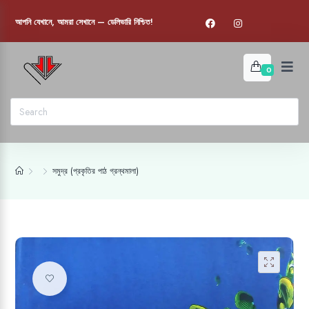
আপনি যেখানে, আমরা সেখানে — ডেলিভারি নিশ্চিত!
0
সমুদ্র (প্রকৃতির পাঠ গ্রন্থমালা)