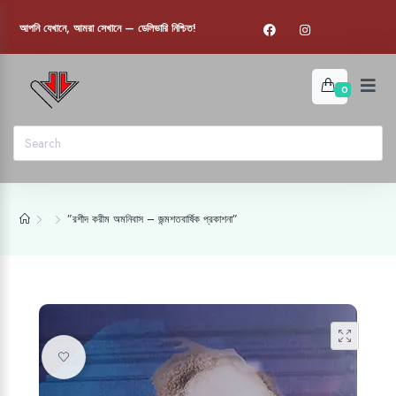
আপনি যেখানে, আমরা সেখানে — ডেলিভারি নিশ্চিত!
0
”রশীদ করীম অমনিবাস – জন্মশতবার্ষিক প্রকাশনা”