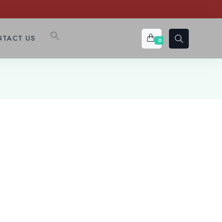
TACT US
0
t