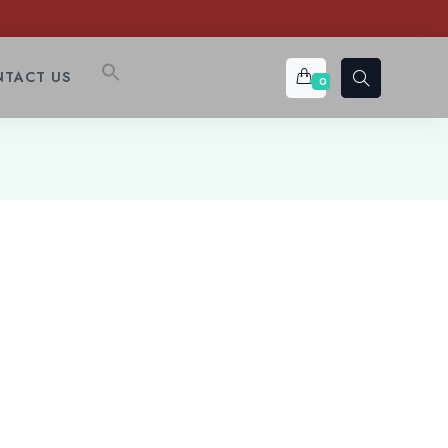
TACT US
0