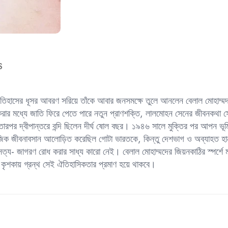
er
p
S
 ইতিহাসের ধূসর আবরণ সরিয়ে তাঁকে আবার জনসমক্ষে তুলে আনলেন বেলাল মোহাম্মদ,
ণ করার মধ্যে জাতি ফিরে পেতে পারে নতুন প্রাণশক্তি, লালমোহন সেনের জীবনকথা স
 তারপর দ্বীপান্তরে বন্দি ছিলেন দীর্ঘ ষোল বছর। ১৯৪৬ সালে মুক্তির পর আপন ভূমি 
্যাজিক জীবনাবসান আলোড়িত করেছিল গোটা ভারতকে, কিন্তু দেশভাগ ও অব্যাহত হা
 সত্য- জাগরণ রোধ করার সাধ্য কারো নেই। বেলাল মোহাম্মদের জিয়নকাঠির স্পর্শ
ন কৃশকায় গ্রন্থ সেই ঐতিহাসিকতার প্রমাণ হয়ে থাকবে।