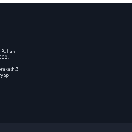
 Paltan
1000,
prakash.3
tyap