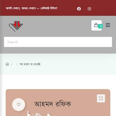
আপনি যেখানে, আমরা সেখানে — ডেলিভারি নিশ্চিত!
0
পথ চলতে যা দেখেছি