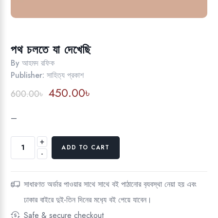
পথ চলতে যা দেখেছি
By
আহমদ রফিক
Publisher:
সাহিত্য প্রকাশ
Original
Current
450.00
৳
600.00
৳
price
price
was:
is:
–
600.00৳.
450.00৳.
+
পথ
ADD TO CART
-
চলতে
যা
দেখেছি
সাধারণত অর্ডার পাওয়ার সাথে সাথে বই পাঠানোর ব‍্যবস্থা নেয়া হয় এবং
quantity
ঢাকার বাইরে দুই-তিন দিনের মধ‍্যে বই পেয়ে যাবেন।
Safe & secure checkout