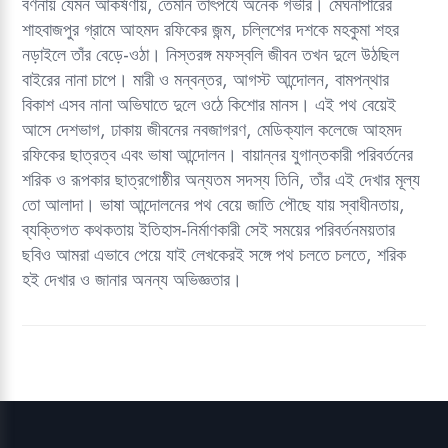
বর্ণনায় যেমন আকর্ষণীয়, তেমনি তাৎপর্যে অনেক গভীর। মেঘনাপারের
শাহবাজপুর গ্রামে আহমদ রফিকের জন্ম, চল্লিশের দশকে মহকুমা শহর
নড়াইলে তাঁর বেড়ে-ওঠা। নিস্তরঙ্গ মফস্বলি জীবন তখন দুলে উঠছিল
বাইরের নানা চাপে। মারী ও মন্বন্তর, আগস্ট আন্দোলন, বামপন্থার
বিকাশ এসব নানা অভিঘাতে দুলে ওঠে কিশোর মানস। এই পথ বেয়েই
আসে দেশভাগ, ঢাকায় জীবনের নবজাগরণ, মেডিক্যাল কলেজে আহমদ
রফিকের ছাত্রত্ব এবং ভাষা আন্দোলন। বায়ান্নর যুগান্তকারী পরিবর্তনের
শরিক ও রূপকার ছাত্রগোষ্ঠীর অন্যতম সদস্য তিনি, তাঁর এই দেখার মূল্য
তো আলাদা। ভাষা আন্দোলনের পথ বেয়ে জাতি পৌছে যায় স্বাধীনতায়,
ব্যক্তিগত কথকতায় ইতিহাস-নির্মাণকারী সেই সময়ের পরিবর্তনময়তার
ছবিও আমরা এভাবে পেয়ে যাই লেখকেরই সঙ্গে পথ চলতে চলতে, শরিক
হই দেখার ও জানার অনন্য অভিজ্ঞতার।