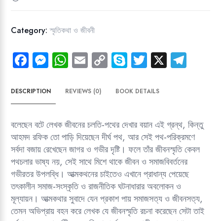
Category:
স্মৃতিকথা ও জীবনী
Fa
M
W
E
C
Sk
T
X
Te
ce
es
ha
m
o
yp
wi
le
b
se
ts
ail
py
e
tt
gr
DESCRIPTION
REVIEWS (0)
BOOK DETAILS
o
n
A
Li
er
a
ok
g
p
nk
m
বলেছেন বটে লেখক জীবনের চলতি-পথের দেখার বয়ান এই গ্রন্থ, কিন্তু
er
p
আহমদ রফিক তো পাড়ি দিয়েছেন দীর্ঘ পথ, আর সেই পথ-পরিক্রমণে
সর্বদা বজায় রেখেছেন জাগর ও গভীর দৃষ্টি। ফলে তাঁর জীবনস্মৃতি কেবল
পথচলার ভাষ্য নয়, সেই সাথে মিশে থাকে জীবন ও সমাজবিবর্তনের
গভীরতর উপলব্ধি। আত্মকথনের চাইতেও এখানে প্রাধান্য পেয়েছে
তৎকালীন সমাজ-সংস্কৃতি ও রাজনীতিক ঘটনাধারার অবলোকন ও
মূল্যায়ন। আত্মকথার সুবাদে যেন প্রকাশ পায় সমাজসত্য ও জীবনসত্য,
তেমন অভিপ্রায় বহন করে লেখক যে জীবনস্মৃতি রচনা করেছেন সেটা তাই