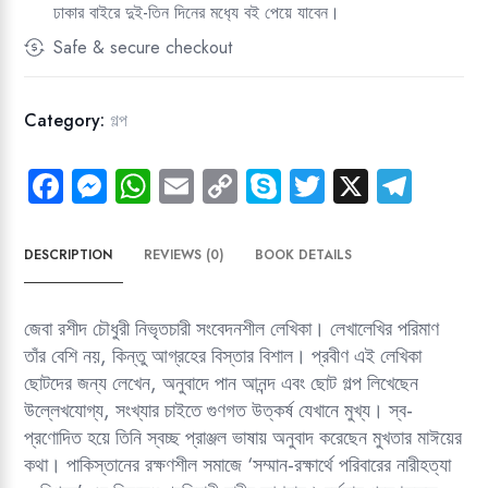
ঢাকার বাইরে দুই-তিন দিনের মধ‍্যে বই পেয়ে যাবেন।
Safe & secure checkout
Category:
গল্প
Fa
M
W
E
C
Sk
T
X
Te
ce
es
ha
m
o
yp
wi
le
b
se
ts
ail
py
e
tt
gr
DESCRIPTION
REVIEWS (0)
BOOK DETAILS
o
n
A
Li
er
a
ok
g
p
nk
m
জেবা রশীদ চৌধুরী নিভৃতচারী সংবেদনশীল লেখিকা। লেখালেখির পরিমাণ
er
p
তাঁর বেশি নয়, কিন্তু আগ্রহের বিস্তার বিশাল। প্রবীণ এই লেখিকা
ছোটদের জন্য লেখেন, অনুবাদে পান আনন্দ এবং ছোট গল্প লিখেছেন
উল্লেখযোগ্য, সংখ্যার চাইতে গুণগত উত্কর্ষ যেখানে মুখ্য। স্ব-
প্রণোদিত হয়ে তিনি স্বচ্ছ প্রাঞ্জল ভাষায় অনুবাদ করেছেন মুখতার মাঈয়ের
কথা। পাকিস্তানের রক্ষণশীল সমাজে ‘সম্মান-রক্ষার্থে পরিবারের নারীহত্যা