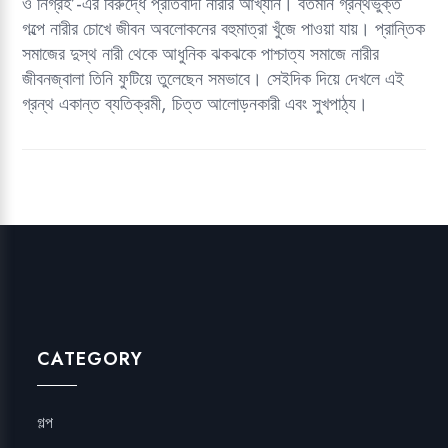
ও নিগ্রহ’-এর বিরুদ্ধে প্রতিবাদী নারীর আখ্যান। বর্তমান গ্রন্থভুক্ত
গল্পে নারীর চোখে জীবন অবলোকনের বহুমাত্রা খুঁজে পাওয়া যায়। প্রান্তিক
সমাজের দুস্থ নারী থেকে আধুনিক ঝকঝকে পাশ্চাত্য সমাজে নারীর
জীবনজ্বালা তিনি ফুটিয়ে তুলেছেন সমভাবে। সেইদিক দিয়ে দেখলে এই
গ্রন্থ একান্ত ব্যতিক্রমী, চিত্ত আলোড়নকারী এবং সুখপাঠ্য।
CATEGORY
গল্প