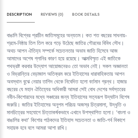
ce
es
ha
m
o
yp
wi
le
b
se
ts
ail
py
e
tt
gr
DESCRIPTION
REVIEWS (0)
BOOK DETAILS
o
n
A
Li
er
a
ok
g
p
nk
m
বাঙালি বিশ্বের প্রাচীন জাতিসমূহের অন্যতম। কত শত বছরের সাধনায়-
er
p
শ্রমে-নিষ্ঠায় তিল তিল করে গড়ে উঠেছে জাতির গৌরবের বিবিধ সৌধ।
অথচ আপন ঐতিহ্য সম্পর্কে সচেতনতার অভাব জাতি হিসেবে আজ
আমাদের অশেষ গ্লানির কারণ হয়ে রয়েছে। আত্মবিস্মৃত এই জাতিকে
পথভ্রষ্ট করবার উদ্যোগ আয়োজনেরও তো অভাব নেই। সকল অজ্ঞানতা
ও বিভ্রান্তির বেড়াজাল অতিক্রম করে ইতিহাসের ধারাবাহিকতায় আপন
অবস্থান বুঝে নেয়ার তাগিদ থেকে নিবেদিত হলো বর্তমান গ্রন্থ। হাজার
বছরের যে মহান ঐতিহ্যের অধিকারী আমরা সেই বোধ দেশের সর্বস্তরের
নবীন-কিশোরদের মধ্যে সঞ্চারের জন্য ইতিহাসের সত্যরূপ উদ্‌ঘাটন বিশেষ
জরুরি। জাতির ইতিহাসের অনুপম পরিচয় অজস্র চিত্রমালা, উদ্ধৃতি ও
মানচিত্রের সহযোগে চিত্তাকর্ষকভাবে এখানে উপস্থাপিত হলো। ‘বাংলা ও
বাঙালির কথা’ কিশোর পাঠকদের ইতিহাস সচেতনতা ও জাতি-গর্ব বিকাশে
সহায়ক হবে বলে আমরা আশা রাখি।