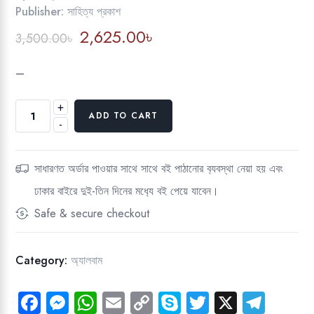
Publisher:
সাহিত্য প্রকাশ
Original
Current
2,625.00
৳
3,500.00
৳
price
price
was:
is:
–
3,500.00৳.
2,625.00৳.
+
ক্যামেরায়
ADD TO CART
-
স্বদেশের
মুখ
quantity
সাধারণত অর্ডার পাওয়ার সাথে সাথে বই পাঠানোর ব‍্যবস্থা নেয়া হয় এবং
ঢাকার বাইরে দুই-তিন দিনের মধ‍্যে বই পেয়ে যাবেন।
Safe & secure checkout
Category:
অ্যালবাম
Fa
M
W
E
C
Sk
T
X
Te