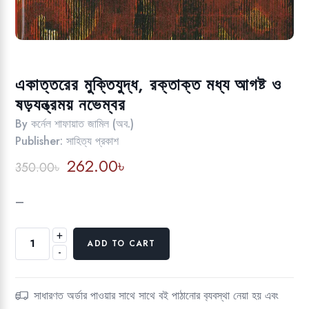
একাত্তরের মুক্তিযুদ্ধ, রক্তাক্ত মধ্য আগষ্ট ও
ষড়যন্ত্রময় নভেম্বর
By
কর্নেল শাফায়াত জামিল (অব.)
Publisher:
সাহিত্য প্রকাশ
Original
Current
262.00
৳
350.00
৳
price
price
was:
is:
–
350.00৳.
262.00৳.
+
একাত্তরের
ADD TO CART
-
মুক্তিযুদ্ধ,
রক্তাক্ত
মধ্য
সাধারণত অর্ডার পাওয়ার সাথে সাথে বই পাঠানোর ব‍্যবস্থা নেয়া হয় এবং
আগষ্ট