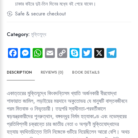
ঢাকার বাইরে দুই-তিন দিনের মধ‍্যে বই পেয়ে যাবেন।
ও
ষড়যন্ত্রময়
Safe & secure checkout
নভেম্বর
quantity
Category:
মুক্তিযুদ্ধ
Fa
M
W
E
C
Sk
T
X
Te
ce
es
ha
m
o
yp
wi
le
b
se
ts
ail
py
e
tt
gr
DESCRIPTION
REVIEWS (0)
BOOK DETAILS
o
n
A
Li
er
a
ok
g
p
nk
m
একাত্তরের মুক্তিযুদ্ধে কিংবদন্তিসম খ্যাতি অর্জনকারী বীরযোদ্ধা
er
p
শাফায়াত জামিল, লড়াইয়ের ময়দানে অকুতোভয় যে মানুষটি বাস্তবজীবনে
পরম মিতবাক ও নিভৃতচারী। তদুপরি স্বাধীনতা-পরবর্তীকালে
ষড়যন্ত্রকারীদের পুনরুত্থান, বঙ্গবন্ধুর নির্মম হত্যাকাণ্ড এবং নভেম্বরের
প্রতিবিপ্লবী চক্রান্তে চার জাতীয় নেতা ও অগ্রণী মুক্তিযোদ্ধাদের
হত্যায় ব্যথিতচিত্তে তিনি নিজেকে গুটিয়ে নিয়েছিলেন আরো বেশি। অথচ