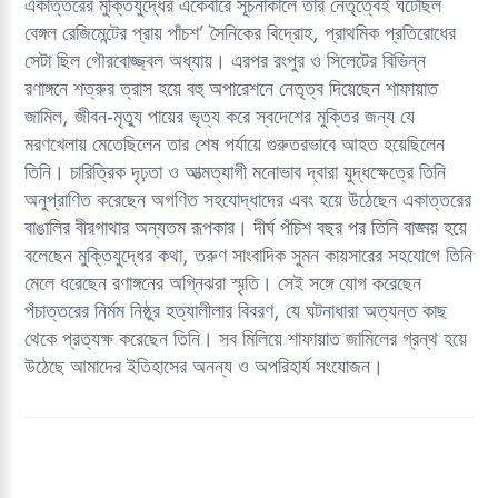
একাত্তরের মুক্তিযুদ্ধের একেবারে সূচনাকালে তাঁর নেতৃত্বেই ঘটেছিল
বেঙ্গল রেজিমেন্টের প্রায় পাঁচশ’ সৈনিকের বিদ্রোহ, প্রাথমিক প্রতিরোধের
সেটা ছিল গৌরবোজ্জ্বল অধ্যায়। এরপর রংপুর ও সিলেটের বিভিন্ন
রণাঙ্গনে শত্রুর ত্রাস হয়ে বহু অপারেশনে নেতৃত্ব দিয়েছেন শাফায়াত
জামিল, জীবন-মৃত্যু পায়ের ভৃত্য করে স্বদেশের মুক্তির জন্য যে
মরণখেলায় মেতেছিলেন তার শেষ পর্যায়ে গুরুতরভাবে আহত হয়েছিলেন
তিনি। চারিত্রিক দৃঢ়তা ও আত্মত্যাগী মনোভাব দ্বারা যুদ্ধক্ষেত্রে তিনি
অনুপ্রাণিত করেছেন অগণিত সহযোদ্ধাদের এবং হয়ে উঠেছেন একাত্তরের
বাঙালির বীরগাথার অন্যতম রূপকার। দীর্ঘ পঁচিশ বছর পর তিনি বাঙ্ময় হয়ে
বলেছেন মুক্তিযুদ্ধের কথা, তরুণ সাংবাদিক সুমন কায়সারের সহযোগে তিনি
মেলে ধরেছেন রণাঙ্গনের অগ্নিঝরা স্মৃতি। সেই সঙ্গে যোগ করেছেন
পঁচাত্তরের নির্মম নিষ্ঠুর হত্যালীলার বিবরণ, যে ঘটনাধারা অত্যন্ত কাছ
থেকে প্রত্যক্ষ করেছেন তিনি। সব মিলিয়ে শাফায়াত জামিলের গ্রন্থ হয়ে
উঠেছে আমাদের ইতিহাসের অনন্য ও অপরিহার্য সংযোজন।