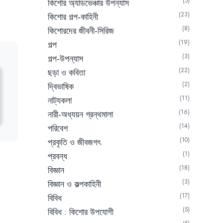
5
কিশোর অ্যাডভেঞ্চার উপন্যাস
23
কিশোর গল্প-কাহিনী
8
কিশোরদের জীবনী-সিরিজ
19
গল্প
3
গল্প-উপন্যাস
22
ছড়া ও কবিতা
2
দ্বিভাষিক
11
নাট্যকলা
16
নারী-অধ্যয়ন গ্রন্থমালা
14
পরিবেশ
10
প্রকৃতি ও জীবজগৎ
1
প্রবন্ধ
18
বিজ্ঞান
3
বিজ্ঞান ও কল্পকাহিনী
17
বিবিধ
urrent
5
বিবিধ : কিশোর উপযোগী
rice