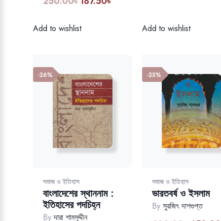
250.00
৳
187.50
৳
Original
Current
was:
is
price
price
100.00৳.
7
was:
is:
Add to wishlist
Add to wishlist
250.00৳.
187.50৳.
-26%
-25%
সমাজ ও ইতিহাস
সমাজ ও ইতিহাস
বাংলাদেশের স্থাননাম :
ভারতবর্ষ ও ইসলাম
ইতিহাসের পদচিহ্ন
By
সুরজিৎ দাশগুপ্ত
By
দারা শামসুদ্দীন