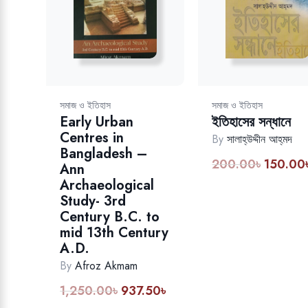
সমাজ ও ইতিহাস
সমাজ ও ইতিহাস
Early Urban
ইতিহাসের সন্ধানে
Centres in
By
সালাহ্‌উদ্দীন আহ্‌মদ
Bangladesh –
200.00
৳
150.00
Original
Ann
price
Archaeological
was:
Study- 3rd
Century B.C. to
200.00৳
mid 13th Century
A.D.
By
Afroz Akmam
1,250.00
৳
937.50
৳
Original
Current
price
price