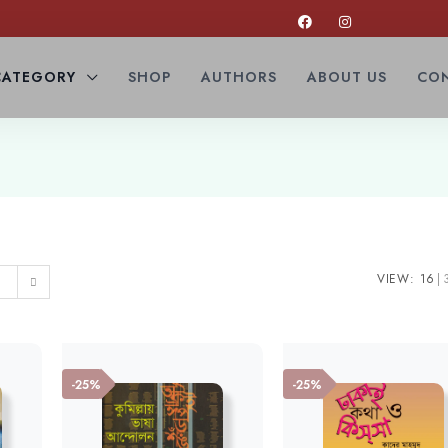
CATEGORY
SHOP
AUTHORS
ABOUT US
CON
VIEW:
16
-25%
-25%