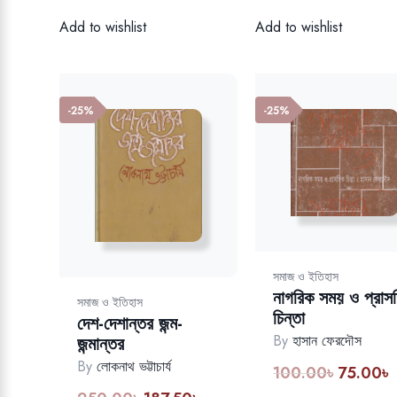
was:
is:
Add to wishlist
Add to wishlist
1,250.00৳.
937.50৳.
-25%
-25%
সমাজ ও ইতিহাস
নাগরিক সময় ও প্রাসঙ্
সমাজ ও ইতিহাস
চিন্তা
দেশ-দেশান্তর জন্ম-
By
হাসান ফেরদৌস
জন্মান্তর
By
লোকনাথ ভট্টাচার্য
100.00
৳
75.00
৳
Original
C
price
p