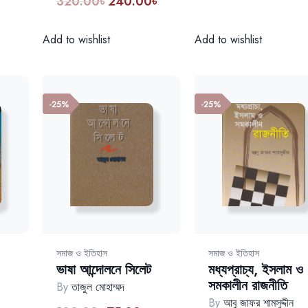
320.00
৳
240.00
৳
Original
Current
:
was:
is
price
price
5.00৳.
150.00৳.
1
was:
is:
Add to wishlist
Add to wishlist
320.00৳.
240.00৳.
-25%
-25%
সমাজ ও ইতিহাস
সমাজ ও ইতিহাস
ভাষা আন্দোলনে সিলেট
মধ্যপ্রাচ্য, ইসলাম ও
সমকালীন রাজনীতি
By
তাজুল মোহাম্মদ
By
আবু জাফর শামসুদ্দীন