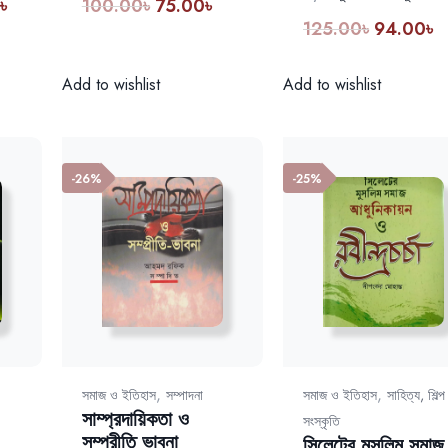
0
৳
100.00
৳
75.00
৳
Current
Original
Current
125.00
৳
94.00
৳
Original
Cu
price
price
price
price
pr
is:
was:
is:
was:
is:
.
450.00৳.
100.00৳.
75.00৳.
Add to wishlist
Add to wishlist
125.00৳.
94
-26%
-25%
,
,
সমাজ ও ইতিহাস
সম্পাদনা
সমাজ ও ইতিহাস
সাহিত্য, শিল্
সাম্প্রদায়িকতা ও
সংস্কৃতি
সম্প্রীতি ভাবনা
সিলেটের মুসলিম সমাজ