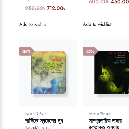
600.00
৳
450.0
Original
950.00
৳
712.00
৳
Original
Current
price
price
price
was:
was:
is:
600.00৳
Add to wishlist
Add to wishlist
950.00৳.
712.00৳.
-25%
-25%
সমাজ ও ইতিহাস
সমাজ ও ইতিহাস
শার্সিতে স্বদেশের মুখ
সাম্প্রদায়িক দাঙ্গার
রক্তাক্ত অধ্যায়
By
সেলিম জাহান