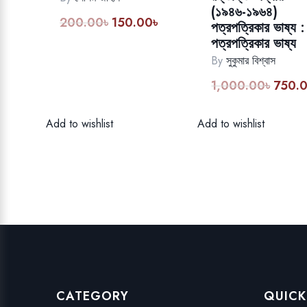
(১৯৪৬-১৯৬৪)
200.00
৳
150.00
৳
Original
Current
পত্রপত্রিকার ভাষ্য :
price
price
পত্রপত্রিকার ভাষ্য
was:
is:
By
সুকুমার বিশ্বাস
200.00৳.
150.00৳.
1,000.00
৳
750.
Origina
price
was:
Add to wishlist
Add to wishlist
1,000.
CATEGORY
QUICK