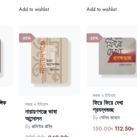
Add to wishlist
Add to wishlist
-25%
-25%
সমাজ ও ইতিহাস
গিক
ফিরে ফিরে দেখা
সমাজ ও ইতিহাস
প্রবন্ধগুচ্ছ
নারায়ণগঞ্জে ভাষা
By
সেলিম জাহান
আন্দোলন
By
রাফিউর রাব্বি
150.00
৳
112.50
৳
urrent
Original
C
rice
price
p