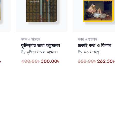
সমাজ ও ইতিহাস
সমাজ ও ইতিহাস
কুমিল্লায় ভাষা আন্দোলন
ঢাকাই কথা ও কিস্সা
By
কুমিল্লায় ভাষা আন্দোলন
By
কাদের মাহমুদ
৳
400.00
৳
300.00
৳
350.00
৳
262.50
৳
Current
Original
Current
Original
price
price
price
price
is:
was:
is:
was:
.
150.00৳.
400.00৳.
300.00৳.
350.00৳.