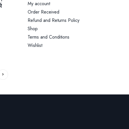
My account
া
Order Received
Refund and Returns Policy
Current
Shop
price
Terms and Conditions
is:
375.00৳.
Wishlist