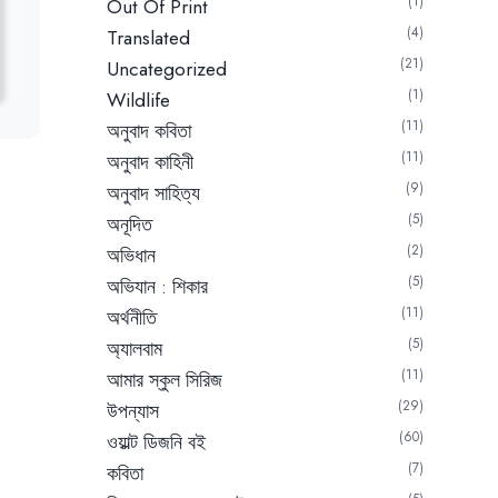
1
Out Of Print
4
Translated
21
Uncategorized
1
Wildlife
11
অনুবাদ কবিতা
11
অনুবাদ কাহিনী
9
অনুবাদ সাহিত্য
5
অনূদিত
2
অভিধান
Current
5
অভিযান : শিকার
price
11
অর্থনীতি
is:
5
অ্যালবাম
262.50৳.
11
আমার স্কুল সিরিজ
29
উপন্যাস
60
ওয়াল্ট ডিজনি বই
7
কবিতা