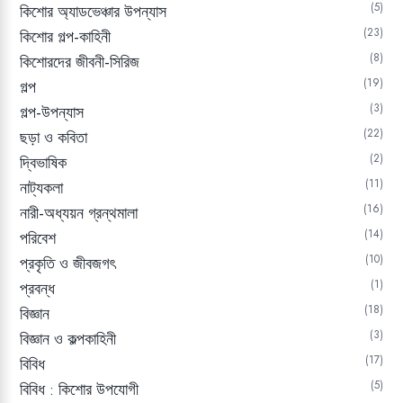
5
কিশোর অ্যাডভেঞ্চার উপন্যাস
23
কিশোর গল্প-কাহিনী
8
কিশোরদের জীবনী-সিরিজ
19
গল্প
3
গল্প-উপন্যাস
22
ছড়া ও কবিতা
2
দ্বিভাষিক
11
নাট্যকলা
16
নারী-অধ্যয়ন গ্রন্থমালা
14
পরিবেশ
10
প্রকৃতি ও জীবজগৎ
1
প্রবন্ধ
18
বিজ্ঞান
3
বিজ্ঞান ও কল্পকাহিনী
17
বিবিধ
5
বিবিধ : কিশোর উপযোগী