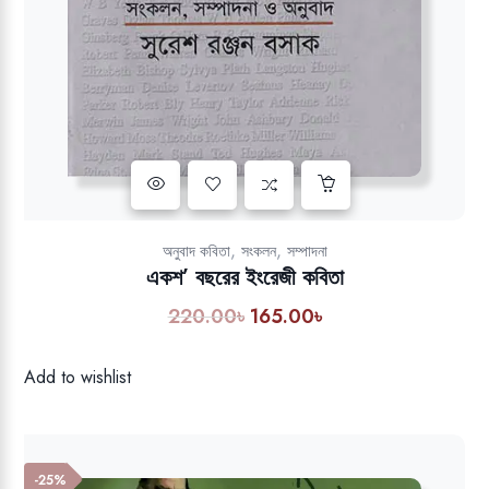
Add to wishlist
,
,
অনুবাদ কবিতা
সংকলন
সম্পাদনা
একশ’ বছরের ইংরেজী কবিতা
220.00
৳
165.00
৳
Original
Current
price
price
was:
is:
Add to wishlist
220.00৳.
165.00৳.
-25%