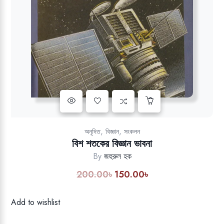
Add to wishlist
,
,
অনূদিত
বিজ্ঞান
সংকলন
বিশ শতকের বিজ্ঞান ভাবনা
By
জহুরুল হক
200.00
৳
150.00
৳
Original
Current
price
price
was:
is:
Add to wishlist
200.00৳.
150.00৳.