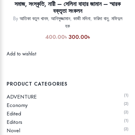
সমাজ, সংস্কৃতি, নারী – সেলিনা বাহার জামান – স্মারক
বক্তৃতা সংকলন
By
আতিকা বতুল খানম
,
আনিসুজ্জামান
,
কাজী মদিনা
,
ফরিদা বানু
,
মফিদুল
হক
400.00
৳
300.00
৳
Original
Current
price
price
was:
is:
Add to wishlist
400.00৳.
300.00৳.
PRODUCT CATEGORIES
1
ADVENTURE
2
Economy
2
Edited
1
Editors
2
Novel