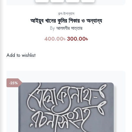
Add to wishlist
গল্প-উপন্যাস
আইয়ুব খানের কুমির শিকার ও অন্যান্য
By
আলমগীর সাত্তার
400.00
৳
300.00
৳
Original
Current
price
price
was:
is:
Add to wishlist
400.00৳.
300.00৳.
-25%