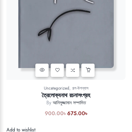
Add to wishlist
,
Uncategorized
গল্প-উপন্যাস
ত্রৈলোক্যনাথ রচনাসংগ্রহ
By
আনিসুজ্জামান সম্পাদিত
900.00
৳
675.00
৳
Original
Current
price
price
was:
is:
Add to wishlist