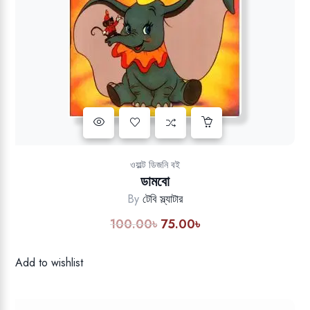
Add to wishlist
ওয়াল্ট ডিজনি বই
ডামবো
By
টেবি স্ল্যাটার
100.00
৳
75.00
৳
Original
Current
price
price
was:
is:
Add to wishlist
100.00৳.
75.00৳.