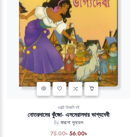
Add to wishlist
ওয়াল্ট ডিজনি বই
নোতরদামের কুঁজো- এসমেরালদার ভাগ্যদেবী
By
মারগো লুনডেল
75.00
৳
56.00
৳
Original
Current