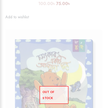
100.00
৳
75.00
৳
Original
Current
price
price
was:
is:
Add to wishlist
100.00৳.
75.00৳.
OUT OF
STOCK