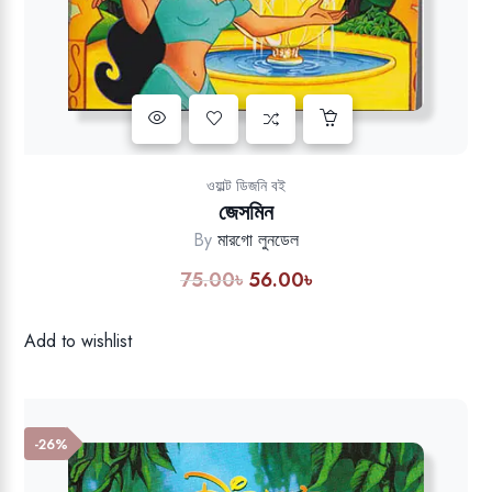
Add to wishlist
ওয়াল্ট ডিজনি বই
জেসমিন
By
মারগো লুনডেল
75.00
৳
56.00
৳
Original
Current
price
price
was:
is:
Add to wishlist
75.00৳.
56.00৳.
-26%