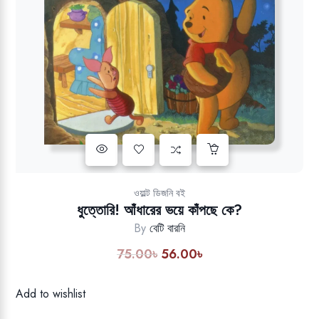
Add to wishlist
ওয়াল্ট ডিজনি বই
ধুত্তোরি! আঁধারের ভয়ে কাঁপছে কে?
By
বেটি বারনি
75.00
৳
56.00
৳
Original
Current
price
price
was:
is:
Add to wishlist
75.00৳.
56.00৳.