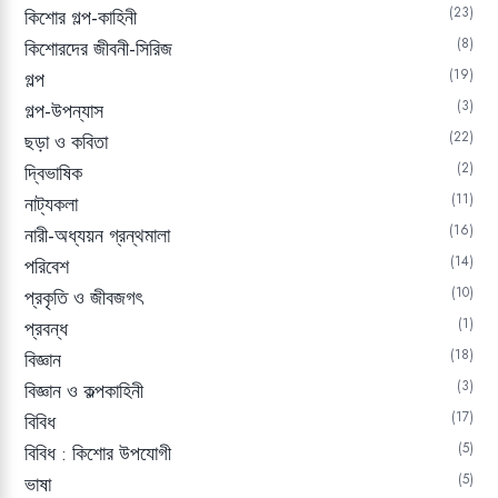
23
কিশোর গল্প-কাহিনী
8
কিশোরদের জীবনী-সিরিজ
19
গল্প
3
গল্প-উপন্যাস
22
ছড়া ও কবিতা
2
দ্বিভাষিক
11
নাট্যকলা
16
নারী-অধ্যয়ন গ্রন্থমালা
14
পরিবেশ
10
প্রকৃতি ও জীবজগৎ
1
প্রবন্ধ
18
বিজ্ঞান
3
বিজ্ঞান ও কল্পকাহিনী
17
বিবিধ
5
বিবিধ : কিশোর উপযোগী
5
ভাষা