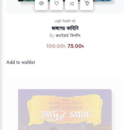
Add to wishlist
ওয়াল্ট ডিজনি বই
জঙ্গলের কাহিনি
By
রুডইয়ার্ড কিপলিং
100.00
৳
75.00
৳
Original
Current
price
price
was:
is:
Add to wishlist
100.00৳.
75.00৳.