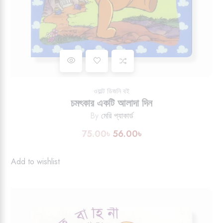
Add to wishlist
ওয়াল্ট ডিজনি বই
চমৎকার একটি আলাদা দিন
By
মেরি প্যাকার্ড
75.00
৳
56.00
৳
Original
Current
price
price
was:
is:
Add to wishlist
75.00৳.
56.00৳.