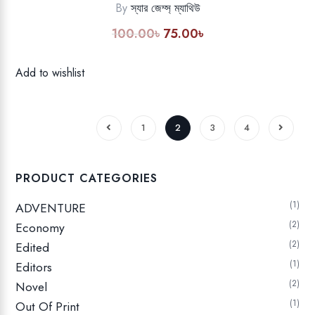
By
স্যার জেম্স্ ম্যাথিউ
100.00
৳
75.00
৳
Original
Current
price
price
was:
is:
Add to wishlist
100.00৳.
75.00৳.
1
2
3
4
PRODUCT CATEGORIES
1
ADVENTURE
2
Economy
2
Edited
1
Editors
2
Novel
1
Out Of Print