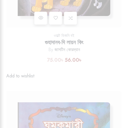
Add to wishlist
ওয়াল্ট ডিজনি বই
গুহাদানব-দি লায়ন কিং
By
জাসটিন কোরম্যান
75.00
৳
56.00
৳
Original
Current
price
price
was:
is:
Add to wishlist
75.00৳.
56.00৳.