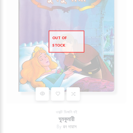
OUT OF
STOCK
Add to wishlist
ওয়াল্ট ডিজনি বই
ঘুমকুমারী
By
রন দায়াস