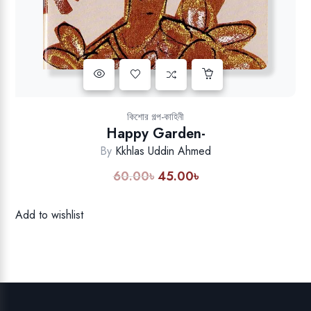
Add to wishlist
কিশোর গল্প-কাহিনী
Happy Garden-
By
Kkhlas Uddin Ahmed
60.00
৳
45.00
৳
Original
Current
price
price
was:
is:
Add to wishlist
60.00৳.
45.00৳.