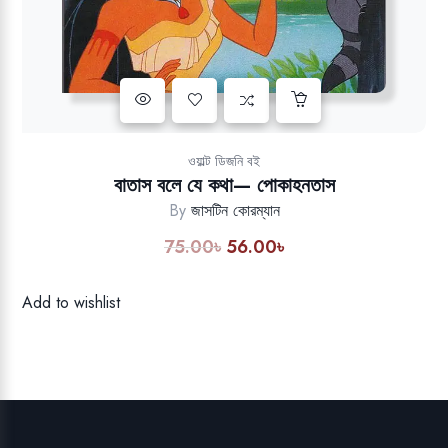
Add to wishlist
ওয়াল্ট ডিজনি বই
বাতাস বলে যে কথা— পোকাহনতাস
By
জাসটিন কোরম্যান
75.00
৳
56.00
৳
Original
Current
price
price
was:
is:
Add to wishlist
75.00৳.
56.00৳.