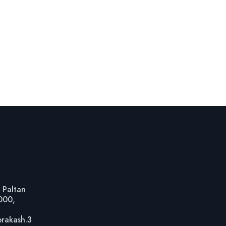
 Paltan
1000,
prakash.3