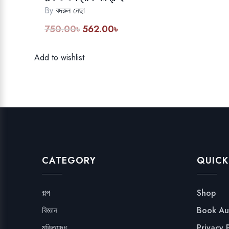
By
বদরুন নেছা
750.00
৳
562.00
৳
Original
Current
price
price
was:
is:
Add to wishlist
750.00৳.
562.00৳.
CATEGORY
QUICK
গল্প
Shop
বিজ্ঞান
Book Au
মুক্তিযুদ্ধ
Privacy 