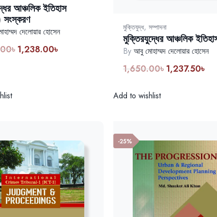
ুদ্ধের আঞ্চলিক ইতিহাস
) সংস্করণ
,
মুক্তিযুদ্ধ
সম্পাদনা
োহাম্মদ দেলোয়ার হোসেন
মুক্তিরযুদ্ধের আঞ্চলিক ইতিহা
.00
৳
1,238.00
৳
Original
Current
By
আবু মোহাম্মদ দেলোয়ার হোসেন
price
price
1,650.00
৳
1,237.50
৳
Original
Cur
was:
is:
price
pri
1,650.00৳.
1,238.00৳.
was:
is:
list
Add to wishlist
1,650.00৳.
1,2
-25%