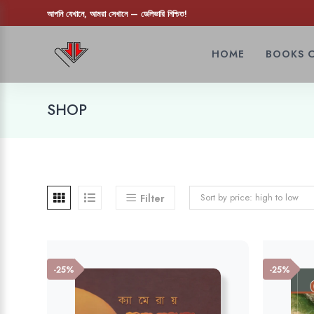
আপনি যেখানে, আমরা সেখানে — ডেলিভারি নিশ্চিত!
HOME
BOOKS 
SHOP
Sort by price: high to low
Filter
-25%
-25%