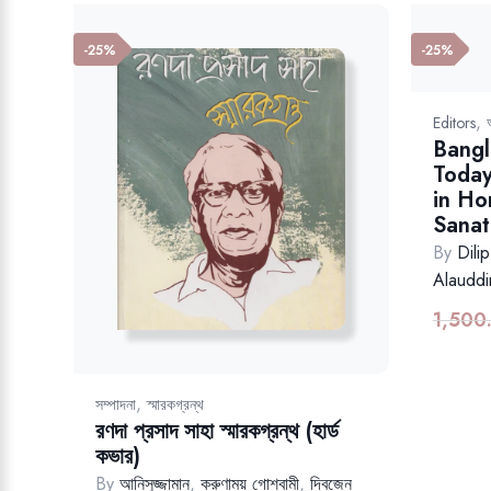
-25%
-25%
,
Editors
Bangl
Today
in Ho
Sanat
By
Dili
Alauddi
1,500
,
সম্পাদনা
স্মারকগ্রন্থ
রণদা প্রসাদ সাহা স্মারকগ্রন্থ (হার্ড
কভার)
By
আনিসুজ্জামান
,
করুণাময় গোশ্বামী
,
দ্বিজেন