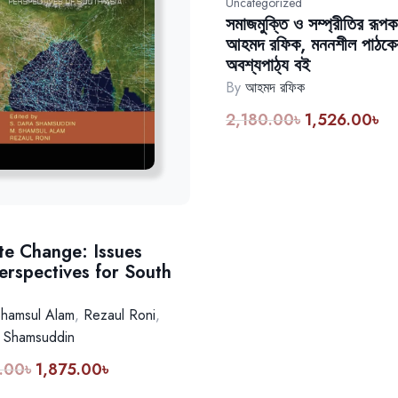
Uncategorized
সমাজমুক্তি ও সম্প্রীতির রূপক
আহমদ রফিক, মননশীল পাঠকে
অবশ্যপাঠ্য বই
By
আহমদ রফিক
2,180.00
৳
1,526.00
৳
Original
Cur
price
pri
was:
is:
2,180.00৳.
1,5
te Change: Issues
erspectives for South
hamsul Alam
,
Rezaul Roni
,
 Shamsuddin
.00
৳
1,875.00
৳
Original
Current
price
price