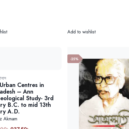
price
pri
was:
is:
1,500.00৳.
1,1
list
Add to wishlist
-25%
িহাস
 Urban Centres in
adesh – Ann
eological Study- 3rd
ry B.C. to mid 13th
ry A.D.
oz Akmam