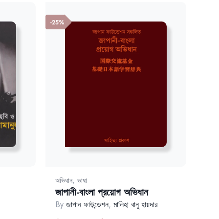
-25%
,
অভিধান
ভাষা
জাপানী-বাংলা প্রয়োগ অভিধান
By
জাপান ফাউন্ডেশন
,
মালিহা বানু হায়দার
rent