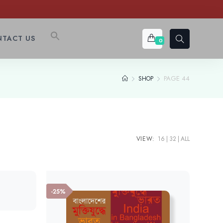
TACT US
0
PAGE 44
SHOP
VIEW:
16
32
ALL
-25%