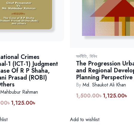
,
national Crimes
অর্থনীতি
বিবিধ
The Progression Urb
nal-1 (ICT-1) Judgment
and Regional Devel
ase Of R P Shaha,
Planning Perspective
ni Prasad (ROBI)
thers
By
Md. Shaukot Ali Khan
 Mahbubur Rahman
1,500.00
৳
1,125.00
৳
Original
Cur
.00
৳
1,125.00
৳
Original
Current
price
pri
price
price
was:
is:
was:
is:
1,500.00৳.
1,1
Add to wishlist
list
1,500.00৳.
1,125.00৳.