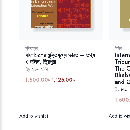
মুক্তিযুদ্ধ
বিবিধ
বাংলাদেশের মুক্তিযুদ্ধে ভারত – তথ্য
Inter
ও দলিল, ত্রিপুরা
Tribu
The C
By
হারুন হাবীব
Bhaba
1,500.00
৳
1,125.00
৳
Original
Current
and O
price
price
By
Md.
was:
is:
1,500
1,500.00৳.
1,125.00৳.
Add to wishlist
Add to wish