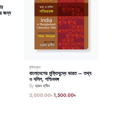
ার
র জন্য
rent
ce
26.00৳.
মুক্তিযুদ্ধ
বাংলাদেশের মুক্তিযুদ্ধে ভারত – তথ্য
ও দলিল, পশ্চিমবঙ্গ
By
হারুন হাবীব
2,000.00
৳
1,500.00
৳
Original
Current
price
price
was:
is:
2,000.00৳.
1,500.00৳.