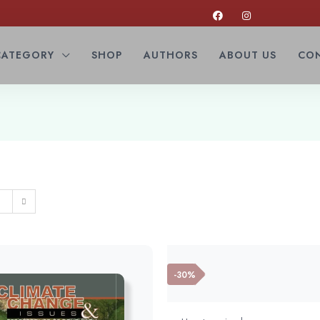
CATEGORY
SHOP
AUTHORS
ABOUT US
CON
-30%