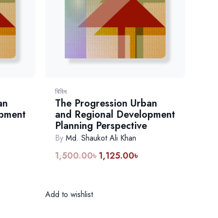
বিবিধ
an
The Progression Urban
opment
and Regional Development
Planning Perspective
By
Md. Shaukot Ali Khan
1,500.00
৳
1,125.00
৳
rent
Original
Current
ce
price
price
was:
is:
25.00৳.
1,500.00৳.
1,125.00৳.
Add to wishlist