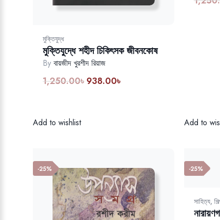
1,250
মুক্তিযুদ্ধ
মুক্তিযুদ্ধে শহীদ চিকিৎসক জীবনকোষ
By
বায়জীদ খুরশীদ রিয়াজ
1,250.00
৳
938.00
৳
Original
Current
price
price
was:
is:
1,250.00৳.
938.00৳.
Add to wishlist
Add to wish
-25%
-25%
সাহিত্য, শিল
নারায়ণগ