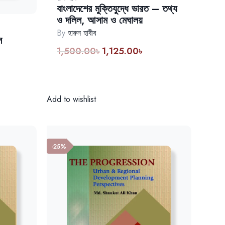
বাংলাদেশের মুক্তিযুদ্ধে ভারত – তথ্য
ও দলিল, আসাম ও মেঘালয়
By
হারুন হাবীব
স
1,500.00
৳
1,125.00
৳
Original
Current
price
price
rent
was:
is:
ce
1,500.00৳.
1,125.00৳.
Add to wishlist
37.50৳.
-25%