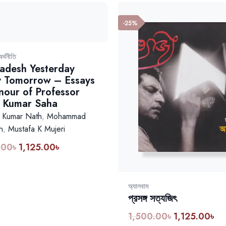
-25%
অর্থনীতি
adesh Yesterday
 Tomorrow – Essays
nour of Professor
 Kumar Saha
p Kumar Nath
,
Mohammad
n
,
Mustafa K Mujeri
.00
৳
1,125.00
৳
Original
Current
price
price
was:
is:
1,500.00৳.
1,125.00৳.
অ্যালবাম
প্রসঙ্গ সত্যজিৎ
1,500.00
৳
1,125.00
৳
Original
Cur