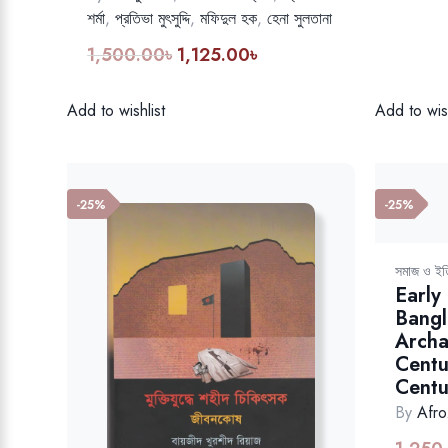
শর্মা
,
প্রতিভা মুৎসুদ্দি
,
মফিদুল হক
,
হেনা সুলতানা
1,500.00
৳
1,125.00
৳
Original
Current
price
price
was:
is:
Add to wish
Add to wishlist
1,500.00৳.
1,125.00৳.
-25%
-25%
সমাজ ও ইত
Early
Bangl
Archa
Centu
Centu
By
Afr