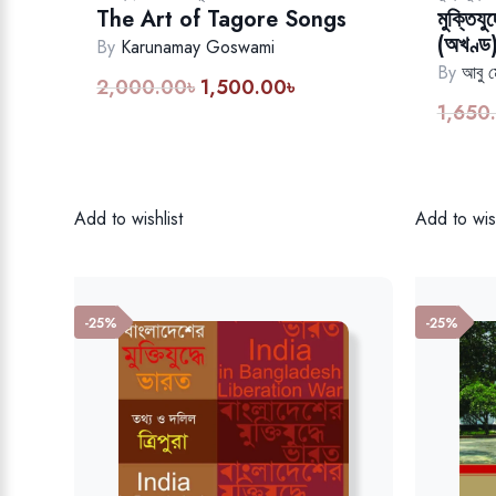
The Art of Tagore Songs
মুক্তিয
(অখণ্ড
By
Karunamay Goswami
By
আবু ম
2,000.00
৳
1,500.00
৳
Original
Current
1,650
price
price
was:
is:
2,000.00৳.
1,500.00৳.
Add to wishlist
Add to wish
-25%
-25%