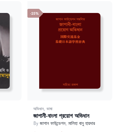
-25%
,
অভিধান
ভাষা
জাপানী-বাংলা প্রয়োগ অভিধান
By
জাপান ফাউন্ডেশন
,
মালিহা বানু হায়দার
rent