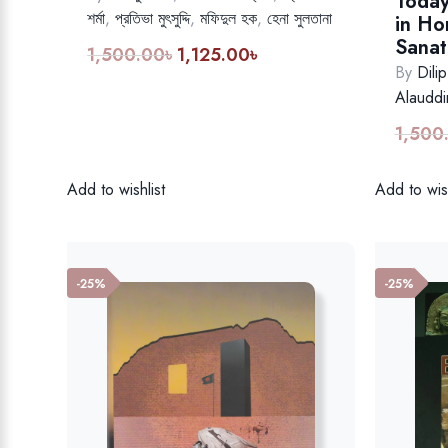
Today
শর্মা
,
প্রতিভা মুৎসুদ্দি
,
মফিদুল হক
,
হেনা সুলতানা
in Ho
Sanat
1,500.00
৳
1,125.00
৳
Original
Current
By
Dili
price
price
Alauddi
was:
is:
1,500.00৳.
1,125.00৳.
1,500
Add to wishlist
Add to wish
-25%
-25%