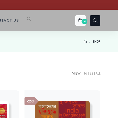
TACT US
0
SHOP
VIEW:
16
32
ALL
-25%