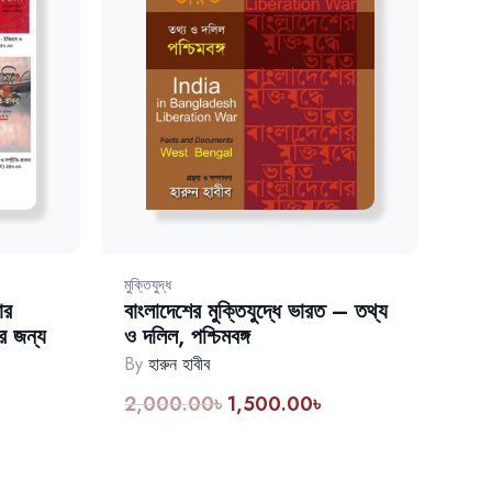
মুক্তিযুদ্ধ
ার
বাংলাদেশের মুক্তিযুদ্ধে ভারত – তথ্য
র জন্য
ও দলিল, পশ্চিমবঙ্গ
By
হারুন হাবীব
2,000.00
৳
1,500.00
৳
Original
Current
rent
price
price
ce
was:
is:
2,000.00৳.
1,500.00৳.