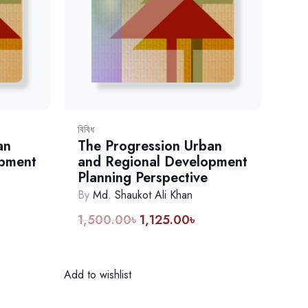
বিবিধ
an
The Progression Urban
opment
and Regional Development
Planning Perspective
By
Md. Shaukot Ali Khan
1,500.00
৳
1,125.00
৳
rent
Original
Current
ce
price
price
was:
is:
25.00৳.
1,500.00৳.
1,125.00৳.
Add to wishlist