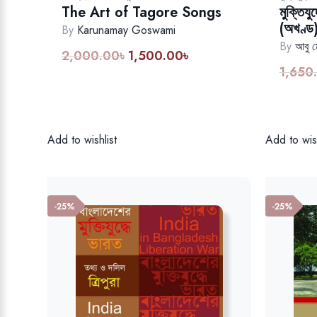
The Art of Tagore Songs
মুক্তিয
(অখণ্ড
By
Karunamay Goswami
By
আবু ম
2,000.00
৳
1,500.00
৳
Original
Current
1,650
price
price
was:
is:
2,000.00৳.
1,500.00৳.
Add to wishlist
Add to wish
-25%
-25%