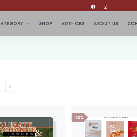
CATEGORY
SHOP
AUTHORS
ABOUT US
CON
-30%