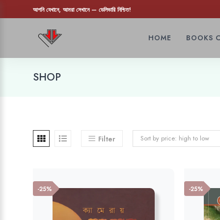
আপনি যেখানে, আমরা সেখানে — ডেলিভারি নিশ্চিত!
HOME
BOOKS 
SHOP
Sort by price: high to low
Filter
-25%
-25%