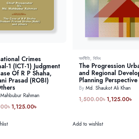
,
national Crimes
অর্থনীতি
বিবিধ
The Progression Urb
nal-1 (ICT-1) Judgment
and Regional Devel
ase Of R P Shaha,
Planning Perspective
ni Prasad (ROBI)
thers
By
Md. Shaukot Ali Khan
 Mahbubur Rahman
1,500.00
৳
1,125.00
৳
Original
Cur
.00
৳
1,125.00
৳
Original
Current
price
pri
price
price
was:
is:
was:
is:
1,500.00৳.
1,1
Add to wishlist
list
1,500.00৳.
1,125.00৳.