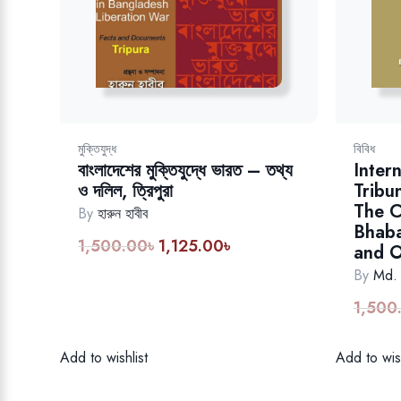
মুক্তিযুদ্ধ
বিবিধ
বাংলাদেশের মুক্তিযুদ্ধে ভারত – তথ্য
Inter
ও দলিল, ত্রিপুরা
Tribu
The C
By
হারুন হাবীব
Bhaba
1,500.00
৳
1,125.00
৳
Original
Current
and O
price
price
By
Md.
was:
is:
1,500
1,500.00৳.
1,125.00৳.
Add to wishlist
Add to wish