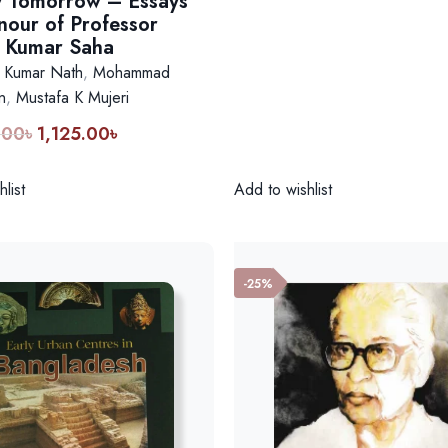
 Tomorrow – Essays
price
pri
nour of Professor
was:
is:
 Kumar Saha
1,500.00৳.
1,1
p Kumar Nath
,
Mohammad
n
,
Mustafa K Mujeri
.00
৳
1,125.00
৳
Original
Current
price
price
was:
is:
list
Add to wishlist
1,500.00৳.
1,125.00৳.
-25%