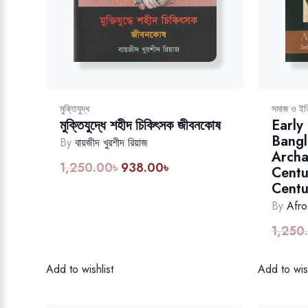
মুক্তিযুদ্ধ
সমাজ ও ইত
মুক্তিযুদ্ধে শহীদ চিকিৎসক জীবনকোষ
Early
Bangl
By
বায়জীদ খুরশীদ রিয়াজ
Archa
1,250.00
৳
938.00
৳
Original
Current
Centu
price
price
Centu
was:
is:
By
Afr
1,250.00৳.
938.00৳.
1,250
Add to wishlist
Add to wish