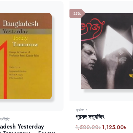
-25%
অ্যালবাম
প্রসঙ্গ সত্যজিৎ
অর্থনীতি
adesh Yesterday
1,500.00
৳
1,125.00
৳
Original
Cur