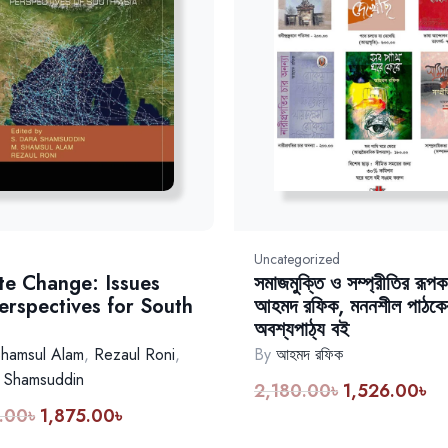
Uncategorized
te Change: Issues
সমাজমুক্তি ও সম্প্রীতির রূপক
erspectives for South
আহমদ রফিক, মননশীল পাঠকে
অবশ্যপাঠ্য বই
hamsul Alam
,
Rezaul Roni
,
By
আহমদ রফিক
 Shamsuddin
2,180.00
৳
1,526.00
৳
Original
Cur
.00
৳
1,875.00
৳
Original
Current
price
pri
price
price
was:
is: