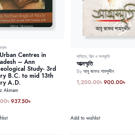
িহাস
 Urban Centres in
সাহিত্য, শিল্প ও সংস্কৃতি
adesh – Ann
আত্মস্মৃতি
eological Study- 3rd
By
আবু জাফর শামসুদ্দীন
ry B.C. to mid 13th
1,200.00
৳
900.00
৳
ry A.D.
Original
Curr
price
price
oz Akmam
was:
is:
.00
৳
937.50
৳
Original
Current
1,200.00৳.
900.
price
price
was:
is:
Add to wishlist
list
1,250.00৳.
937.50৳.