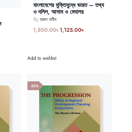
বাংলাদেশের মুক্তিযুদ্ধে ভারত – তথ্য
ও দলিল, আসাম ও মেঘালয়
By
হারুন হাবীব
স
1,500.00
৳
1,125.00
৳
Original
Current
price
price
rent
was:
is:
ce
1,500.00৳.
1,125.00৳.
Add to wishlist
37.50৳.
-25%