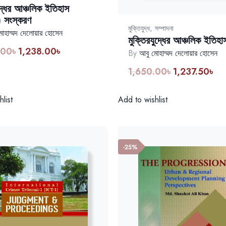
ুদ্ধের আঞ্চলিক ইতিহাস
) সংস্করণ
,
মুক্তিযুদ্ধ
সম্পাদনা
োহাম্মদ দেলোয়ার হোসেন
মুক্তিরযুদ্ধের আঞ্চলিক ইতিহা
.00
৳
1,238.00
৳
Original
Current
By
আবু মোহাম্মদ দেলোয়ার হোসেন
price
price
1,650.00
৳
1,237.50
৳
Original
Cur
was:
is:
price
pri
1,650.00৳.
1,238.00৳.
was:
is:
list
Add to wishlist
1,650.00৳.
1,2
-25%