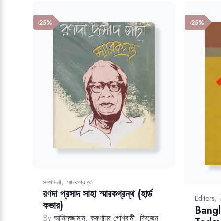
-25%
-25%
,
সম্পাদনা
স্মারকগ্রন্থ
রণদা প্রসাদ সাহা স্মারকগ্রন্থ (হার্ড
,
Editors
কভার)
Bangl
By
আনিসুজ্জামান
,
করুণাময় গোশ্বামী
,
দ্বিজেন