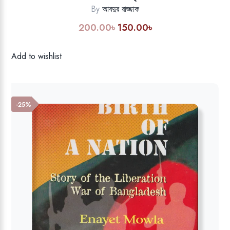
By
আবদুর রাজ্জাক
200.00
৳
150.00
৳
Original
Current
price
price
was:
is:
Add to wishlist
200.00৳.
150.00৳.
-25%