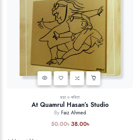
Add to wishlist
ছড়া ও কবিতা
At Quamrul Hasan’s Studio
By
Faiz Ahmed
50.00
৳
38.00
৳
Original
Current
price
price
was:
is: