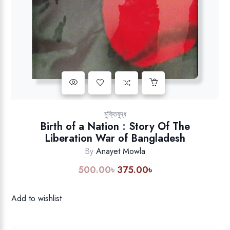
Add to wishlist
মুক্তিযুদ্ধ
Birth of a Nation : Story Of The
Liberation War of Bangladesh
By
Anayet Mowla
500.00
৳
375.00
৳
Original
Current
price
price
was:
is:
Add to wishlist
500.00৳.
375.00৳.