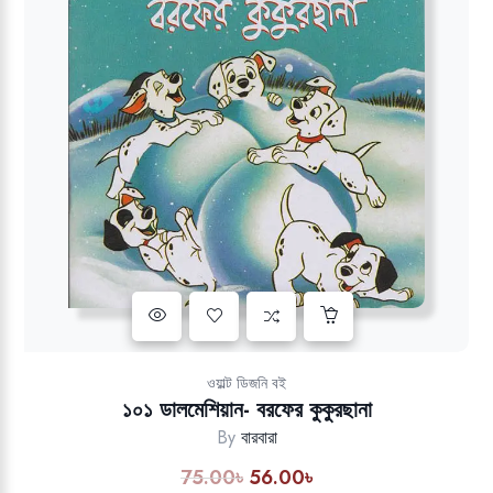
Add to wishlist
ওয়াল্ট ডিজনি বই
১০১ ডালমেশিয়ান- বরফের কুকুরছানা
By
বারবারা
75.00
৳
56.00
৳
Original
Current