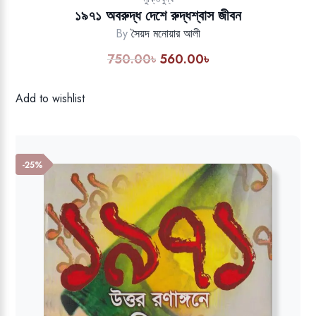
১৯৭১ অবরুদ্ধ দেশে রুদ্ধশ্বাস জীবন
By
সৈয়দ মনোয়ার আলী
750.00
৳
560.00
৳
Original
Current
price
price
was:
is:
Add to wishlist
750.00৳.
560.00৳.
-25%