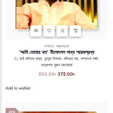
Add to wishlist
,
সম্পাদনা
স্মারকগ্রন্থ
‘আমি তোমায় যত’ নীলোৎপল সাধ্য স্মারকগ্রন্থ
By
ঝর্ণা মল্লিক সাধ্য
,
বুলবুল ইসলাম
,
মফিদুল হক
,
সম্পাদনা পর্ষদ:
অধ্যাপক নূরুল আনোয়ার
500.00
৳
375.00
৳
Original
Current
price
price
was:
is:
Add to wishlist
500.00৳.
375.00৳.
-25%