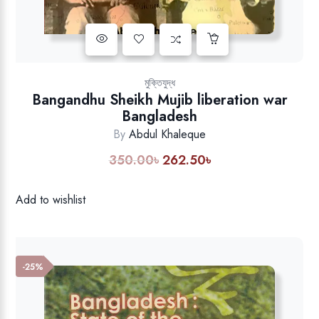
Add to wishlist
মুক্তিযুদ্ধ
Bangandhu Sheikh Mujib liberation war
Bangladesh
By
Abdul Khaleque
350.00
৳
262.50
৳
Original
Current
price
price
was:
is:
Add to wishlist
350.00৳.
262.50৳.
-25%