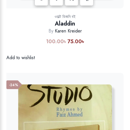
Add to wishlist
ওয়াল্ট ডিজনি বই
Aladdin
By
Karen Kreider
100.00
৳
75.00
৳
Original
Current
price
price
was:
is:
Add to wishlist
100.00৳.
75.00৳.
-24%