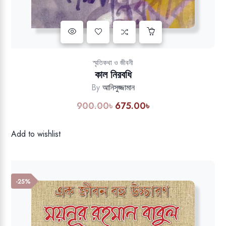
Add to wishlist
স্মৃতিকথা ও জীবনী
কাল নিরবধি
By
আনিসুজ্জামান
900.00
৳
675.00
৳
Original
Current
price
price
was:
is:
Add to wishlist
900.00৳.
675.00৳.
-25%