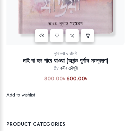
Add to wishlist
স্মৃতিকথা ও জীবনী
নাই বা হল পারে যাওয়া (অখন্ড পূর্ণাঙ্গ সংস্করণ)
By
কবীর চৌধুরী
800.00
৳
600.00
৳
Original
Current
price
price
was:
is:
Add to wishlist
800.00৳.
600.00৳.
PRODUCT CATEGORIES