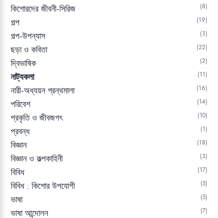
8
কিশোরদের জীবনী-সিরিজ
19
গল্প
3
গল্প-উপন্যাস
22
ছড়া ও কবিতা
2
দ্বিভাষিক
11
নাট্যকলা
16
নারী-অধ্যয়ন গ্রন্থমালা
14
পরিবেশ
10
প্রকৃতি ও জীবজগৎ
1
প্রবন্ধ
18
বিজ্ঞান
3
বিজ্ঞান ও কল্পকাহিনী
17
বিবিধ
5
বিবিধ : কিশোর উপযোগী
5
ভাষা
7
ভাষা আন্দোলন