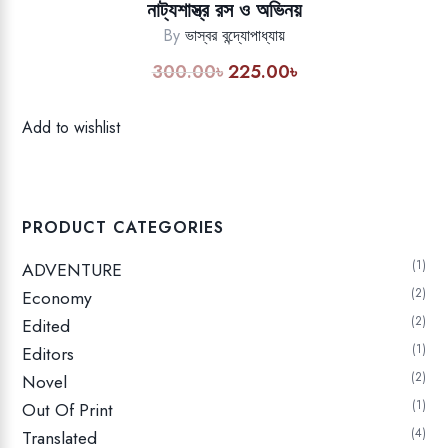
নাট্যশাস্ত্র রস ও অভিনয়
By
ভাস্বর বন্দ্যোপাধ্যায়
300.00
৳
225.00
৳
Original
Current
price
price
was:
is:
Add to wishlist
300.00৳.
225.00৳.
PRODUCT CATEGORIES
1
ADVENTURE
2
Economy
2
Edited
1
Editors
2
Novel
1
Out Of Print
4
Translated