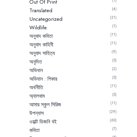
1
Out Of Print
4
Translated
21
Uncategorized
1
Wildlife
11
অনুবাদ কবিতা
11
অনুবাদ কাহিনী
9
অনুবাদ সাহিত্য
5
অনূদিত
2
অভিধান
5
অভিযান : শিকার
11
অর্থনীতি
5
অ্যালবাম
11
আমার স্কুল সিরিজ
29
উপন্যাস
60
ওয়াল্ট ডিজনি বই
7
কবিতা