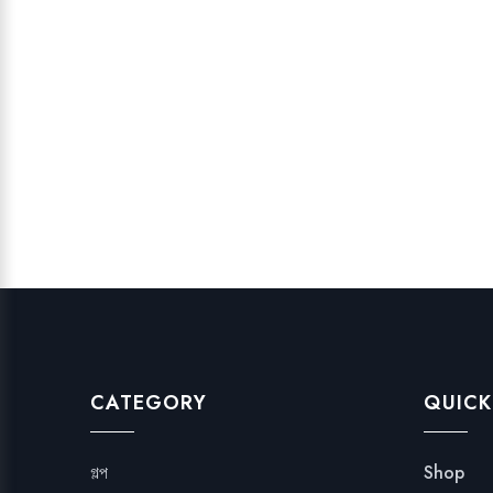
CATEGORY
QUICK
গল্প
Shop