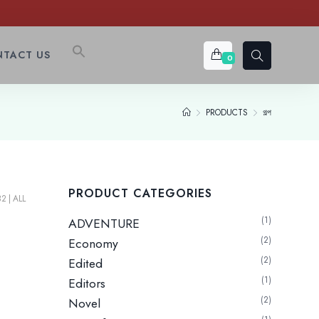
TACT US
0
PRODUCTS
গল্প
PRODUCT CATEGORIES
32
ALL
1
ADVENTURE
2
Economy
2
Edited
1
Editors
2
Novel