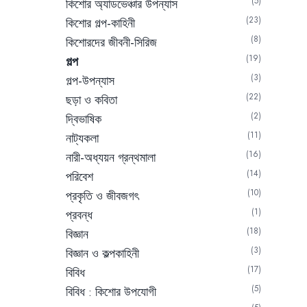
5
কিশোর অ্যাডভেঞ্চার উপন্যাস
23
কিশোর গল্প-কাহিনী
8
কিশোরদের জীবনী-সিরিজ
19
গল্প
3
গল্প-উপন্যাস
22
ছড়া ও কবিতা
2
দ্বিভাষিক
11
নাট্যকলা
16
নারী-অধ্যয়ন গ্রন্থমালা
14
পরিবেশ
10
প্রকৃতি ও জীবজগৎ
1
প্রবন্ধ
18
বিজ্ঞান
3
বিজ্ঞান ও কল্পকাহিনী
17
বিবিধ
5
বিবিধ : কিশোর উপযোগী